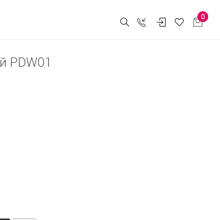
0
ий PDW01