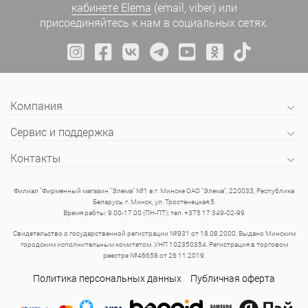
кабинете Elema
(email, viber) или
присоединяйтесь к нам в социальных сетях.
Компания
Сервис и поддержка
Контакты
Филиал "Фирменный магазин "Элема" №1 в г. Минске ОАО "Элема", 220033, Республика
Беларусь, г. Минск, ул. Тростенецкая,5.
Время рабты: 9.00-17.00 (ПН-ПТ); тел. +375 17 349-02-99
Свидетельство о государственной регистрации №931 от 18.08.2000. Выдано Минским
городским исполнительным комитетом. УНП 102350354. Регистрация в торговом
реестре №46658 от 26.11.2019.
Политика персональных данных
Публичная оферта