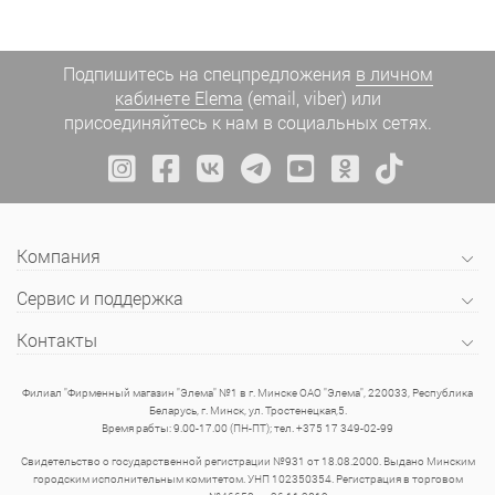
Подпишитесь на спецпредложения
в личном
кабинете Elema
(email, viber) или
присоединяйтесь к нам в социальных сетях.
Компания
Сервис и поддержка
Контакты
Филиал "Фирменный магазин "Элема" №1 в г. Минске ОАО "Элема", 220033, Республика
Беларусь, г. Минск, ул. Тростенецкая,5.
Время рабты: 9.00-17.00 (ПН-ПТ); тел. +375 17 349-02-99
Свидетельство о государственной регистрации №931 от 18.08.2000. Выдано Минским
городским исполнительным комитетом. УНП 102350354. Регистрация в торговом