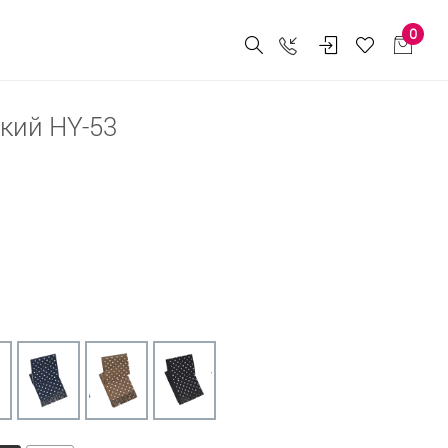
0
кий HY-53