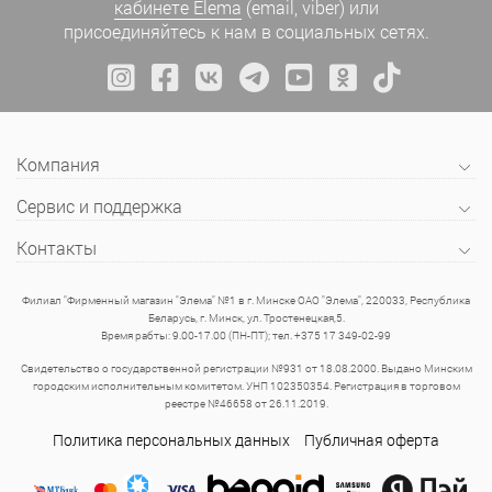
кабинете Elema
(email, viber) или
присоединяйтесь к нам в социальных сетях.
Компания
Сервис и поддержка
Контакты
Филиал "Фирменный магазин "Элема" №1 в г. Минске ОАО "Элема", 220033, Республика
Беларусь, г. Минск, ул. Тростенецкая,5.
Время рабты: 9.00-17.00 (ПН-ПТ); тел. +375 17 349-02-99
Свидетельство о государственной регистрации №931 от 18.08.2000. Выдано Минским
городским исполнительным комитетом. УНП 102350354. Регистрация в торговом
реестре №46658 от 26.11.2019.
Политика персональных данных
Публичная оферта