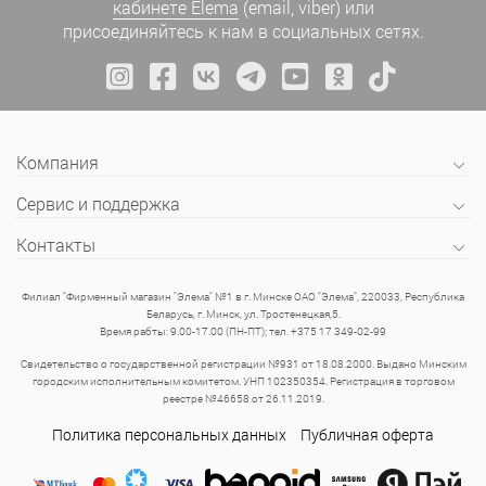
кабинете Elema
(email, viber) или
присоединяйтесь к нам в социальных сетях.
Компания
Сервис и поддержка
Контакты
Филиал "Фирменный магазин "Элема" №1 в г. Минске ОАО "Элема", 220033, Республика
Беларусь, г. Минск, ул. Тростенецкая,5.
Время рабты: 9.00-17.00 (ПН-ПТ); тел. +375 17 349-02-99
Свидетельство о государственной регистрации №931 от 18.08.2000. Выдано Минским
городским исполнительным комитетом. УНП 102350354. Регистрация в торговом
реестре №46658 от 26.11.2019.
Политика персональных данных
Публичная оферта