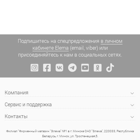
Подпишитесь на спецпредложения
в личном
кабинете Elema
(email, viber) или
присоединяйтесь к нам в социальных сетях.
Компания
Сервис и поддержка
Контакты
Филиал "Фирменный магазин "Элема" №1 в г. Минске ОАО "Элема", 220033, Республика
Беларусь, г. Минск, ул. Тростенецкая,5.