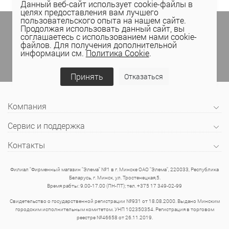
Данный веб-сайт использует cookie-файлы в
целях предоставления вам лучшего
пользовательского опыта на нашем сайте.
Подпишитесь на спецпредложения
в личном
Продолжая использовать данный сайт, вы
кабинете Elema
(email, viber) или
соглашаетесь с использованием нами cookie-
присоединяйтесь к нам в социальных сетях.
файлов. Для получения дополнительной
информации см.
Политика Cookie
.
Принять
Отказаться
Компания
Сервис и поддержка
Контакты
Филиал "Фирменный магазин "Элема" №1 в г. Минске ОАО "Элема", 220033, Республика
Беларусь, г. Минск, ул. Тростенецкая,5.
Время рабты: 9.00-17.00 (ПН-ПТ); тел. +375 17 349-02-99
Свидетельство о государственной регистрации №931 от 18.08.2000. Выдано Минским
городским исполнительным комитетом. УНП 102350354. Регистрация в торговом
реестре №46658 от 26.11.2019.