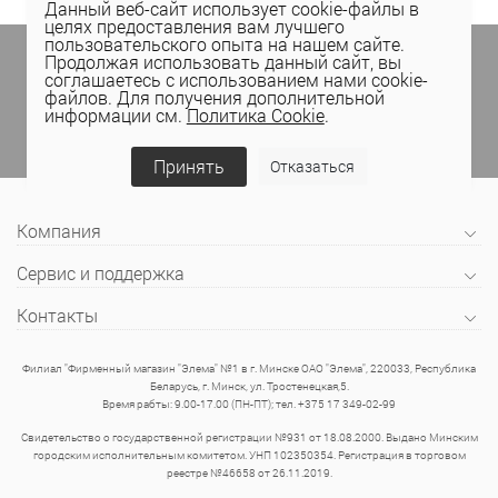
Данный веб-сайт использует cookie-файлы в
целях предоставления вам лучшего
пользовательского опыта на нашем сайте.
Подпишитесь на спецпредложения
в личном
Продолжая использовать данный сайт, вы
кабинете Elema
(email, viber) или
соглашаетесь с использованием нами cookie-
присоединяйтесь к нам в социальных сетях.
файлов. Для получения дополнительной
информации см.
Политика Cookie
.
Принять
Отказаться
Компания
Сервис и поддержка
Контакты
Филиал "Фирменный магазин "Элема" №1 в г. Минске ОАО "Элема", 220033, Республика
Беларусь, г. Минск, ул. Тростенецкая,5.
Время рабты: 9.00-17.00 (ПН-ПТ); тел. +375 17 349-02-99
Свидетельство о государственной регистрации №931 от 18.08.2000. Выдано Минским
городским исполнительным комитетом. УНП 102350354. Регистрация в торговом
реестре №46658 от 26.11.2019.