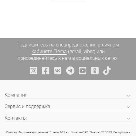
Подпишитесь на спецпредложения
в личном
кабинете Elema
(email, viber) или
присоединяйтесь к нам в социальных сетях.
Компания
Сервис и поддержка
Контакты
Филиал "Фирменный магазин "Элема" №1 в г. Минске ОАО "Элема", 220033, Республика