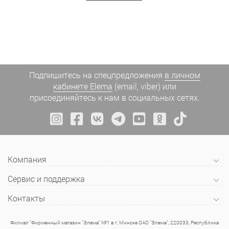
Подпишитесь на спецпредложения
в личном
кабинете Elema
(email, viber) или
присоединяйтесь к нам в социальных сетях.
Компания
Сервис и поддержка
Контакты
Филиал "Фирменный магазин "Элема" №1 в г. Минске ОАО "Элема", 220033, Республика