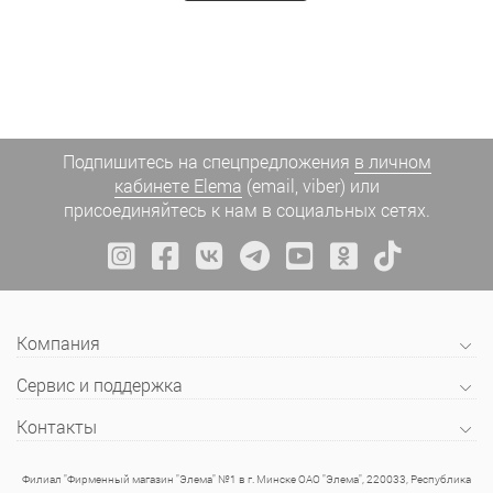
Подпишитесь на спецпредложения
в личном
кабинете Elema
(email, viber) или
присоединяйтесь к нам в социальных сетях.
Компания
Сервис и поддержка
Контакты
Филиал "Фирменный магазин "Элема" №1 в г. Минске ОАО "Элема", 220033, Республика