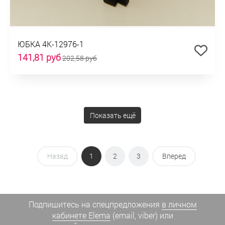
ЮБКА 4К-12976-1
141,81 руб
202,58 руб
Показать ещё
Назад
1
2
3
Вперед
Подпишитесь на спецпредложения
в личном
кабинете Elema
(email, viber) или