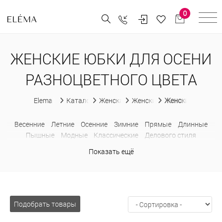
0
ЖЕНСКИЕ ЮБКИ ДЛЯ ОСЕНИ
РАЗНОЦВЕТНОГО ЦВЕТА
Elema
Каталог
Женская одежда
Женские юбки
Женские юбки для
Весенние
Летние
Осенние
Зимние
Прямые
Длинные
Пышные
Модные
Классические
Делового стиля
Офисные
Повседневные
Нарядные
С замком
С принтом
Показать ещё
Из искусственной кожи
Шерстяные
Теплые
Больших
размеров
Завышенные
Карандаш
Миди
Строгие
Подобрать товары