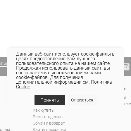
Данный веб-сайт использует cookie-файлы в
целях предоставления вам лучшего
пользовательского опыта на нашем сайте.
абинете Elema
(email, viber) или
Продолжая использовать данный сайт, вы
соглашаетесь с использованием нами
cookie-файлов. Для получения
дополнительной информации см.
Политика
Cookie
.
Сервис и поддержка
Контакты
Оплата
Магазины
Принять
Отказаться
Доставка
Обратная св
Как купить
Ремонт одежды
Обмен и возврат
торам
Карты рассрочки