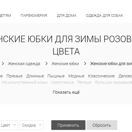
ДЕТЯМ
ПАРФЮМЕРИЯ
ДЛЯ ДОМА
ОДЕЖДА ДЛЯ СОБАК
НСКИЕ ЮБКИ ДЛЯ ЗИМЫ РОЗОВ
ЦВЕТА
Женская одежда
Женские юбки
Женские юбки для зи
ие
Прямые
Длинные
Пышные
Модные
Классические
Делово
Из искусственной кожи
Шерстяные
Теплые
Больших размеро
Строгие
Показать ещё
Цвет
Скидка
Применить
Сбросить