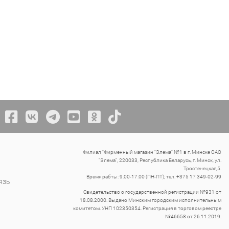
Филиал "Фирменный магазин "Элема" №1 в г. Минске ОАО
"Элема", 220033, Республика Беларусь, г. Минск, ул.
Тростенецкая,5.
Время рабты: 9.00-17.00 (ПН-ПТ); тел. +375 17 349-02-99
язь
Свидетельство о государственной регистрации №931 от
18.08.2000. Выдано Минским городским исполнительным
комитетом. УНП 102350354. Регистрация в торговом реестре
№46658 от 26.11.2019.