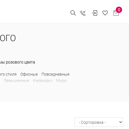
0
ОГО
мы розового цвета
го стиля
Офисные
Повседневные
в
Завышенные
Карандаш
Миди