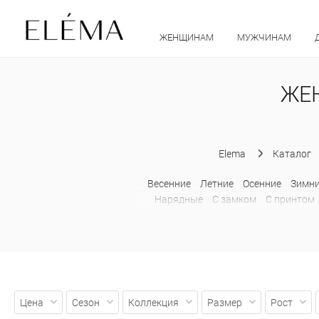
ЖЕНЩИНАМ
МУЖЧИНАМ
ЖЕ
Elema
Каталог
Весенние
Летние
Осенние
Зимн
Нарядные
С замком
С принтом
Цена
Сезон
Коллекция
Размер
Рост