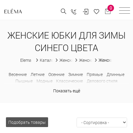
0
ЖЕНСКИЕ ЮБКИ ДЛЯ ЗИМЫ
СИНЕГО ЦВЕТА
Elema
Каталог
Женская одежда
Женские юбки
Женские юбки дл
Весенние
Летние
Осенние
Зимние
Прямые
Длинные
Пышные
Модные
Классические
Делового стиля
Офисные
Повседневные
Нарядные
С замком
С принтом
Показать ещё
Из искусственной кожи
Шерстяные
Теплые
Больших
размеров
Завышенные
Карандаш
Миди
Строгие
Подобрать товары