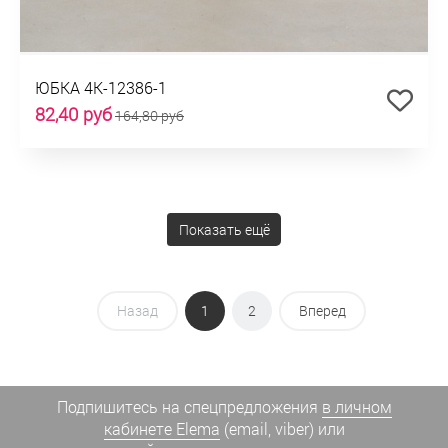
ЮБКА 4К-12386-1
82,40 руб
164,80 руб
Показать ещё
Назад
1
2
Вперед
Подпишитесь на спецпредложения
в личном
кабинете Elema
(email, viber) или