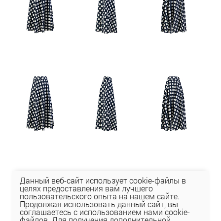
Данный веб-сайт использует cookie-файлы в
141,78 руб
202,55 руб
целях предоставления вам лучшего
Цена:
пользовательского опыта на нашем сайте.
Продолжая использовать данный сайт, вы
Проверить в магазинах
соглашаетесь с использованием нами cookie-
файлов. Для получения дополнительной