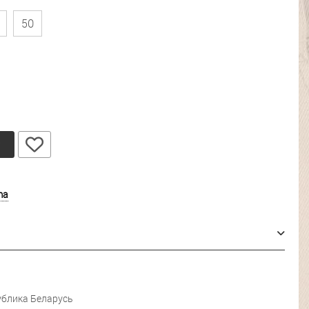
50
у
ma
блика Беларусь