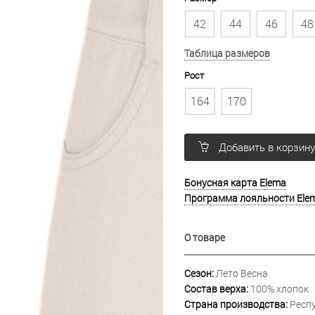
42
44
46
48
Таблица размеров
Рост
164
170
Добавить в корзин
Бонусная карта Elema
Программа лояльности Ele
О товаре
Сезон:
Лето Весна
Состав верха:
100% хлопок
Страна производства:
Респу