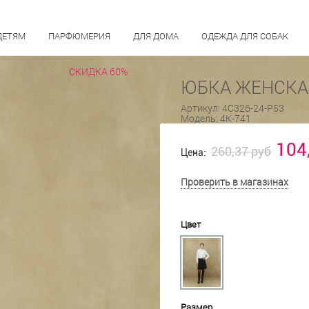
ДЕТЯМ
ПАРФЮМЕРИЯ
ДЛЯ ДОМА
ОДЕЖДА ДЛЯ СОБАК
СКИДКА 60%
ЮБКА ЖЕНСКАЯ
Артикул:
4С326-24-Р53
Модель:
4К-741
104
260,37 руб
Цена:
Проверить в магазинах
Цвет
Размер