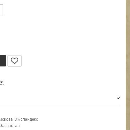
у
ma
искоза, 3% спандекс
4% эластан