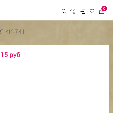
0
 4К-741
,15 руб