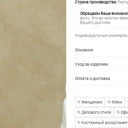
Страна производства:
Респу
Обращаем Ваше внимани
фото. Это во многом зав
Вашего дисплея.
Индивидуальные размерные
Описание
Уход за изделием
Оплата и доставка
Женщинам
Юбки
Делового стиля
Офи
Костюмный ассортимен