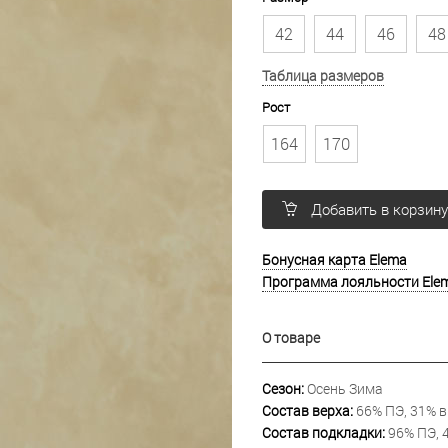
42
44
46
48
Таблица размеров
Рост
164
170
Добавить в корзин
Бонусная карта Elema
Программа лояльности Ele
О товаре
Сезон:
Осень Зима
Состав верха:
66% ПЭ, 31% в
Состав подкладки:
96% ПЭ, 