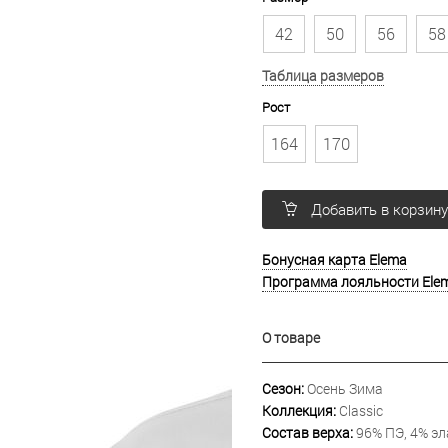
42
50
56
58
Таблица размеров
Рост
164
170
Добавить в корзин
Бонусная карта Elema
Программа лояльности Ele
О товаре
Сезон:
Осень Зима
Коллекция:
Classic
Состав верха:
96% ПЭ, 4% эл