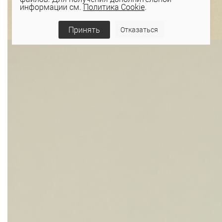
информации см.
Политика Cookie
.
Принять
Отказаться