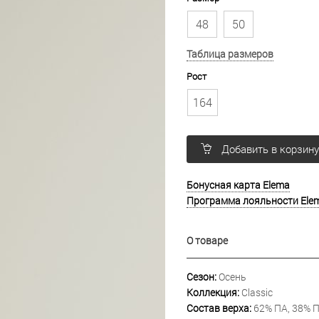
48
50
Таблица размеров
Рост
164
Добавить в корзин
Бонусная карта Elema
Программа лояльности Ele
О товаре
Сезон:
Осень
Коллекция:
Classic
Состав верха:
62% ПА, 38% 