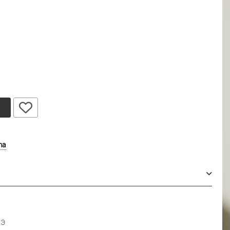
у
ma
ПЭ