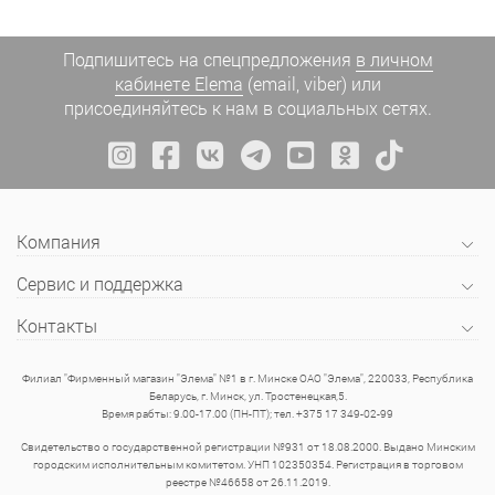
Подпишитесь на спецпредложения
в личном
кабинете Elema
(email, viber) или
присоединяйтесь к нам в социальных сетях.
Компания
Сервис и поддержка
Контакты
Филиал "Фирменный магазин "Элема" №1 в г. Минске ОАО "Элема", 220033, Республика
Беларусь, г. Минск, ул. Тростенецкая,5.
Время рабты: 9.00-17.00 (ПН-ПТ); тел. +375 17 349-02-99
Свидетельство о государственной регистрации №931 от 18.08.2000. Выдано Минским
городским исполнительным комитетом. УНП 102350354. Регистрация в торговом
реестре №46658 от 26.11.2019.