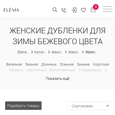
0
ЖЕНСКИЕ ДУБЛЕНКИ ДЛЯ
ЗИМЫ БЕЖЕВОГО ЦВЕТА
Elema
Каталог
Женская одежда
Женские дубленки
Женские дубленк
Весенние
Зимние
Длинные
Осенние
Зимние
Короткие
Модные
Шерстяные
Искусственные
С кашемиром
С
капюшоном
С принтом
Недорогие
С натуральным мехом
Показать ещё
Без меха
Больших размеров
Подобрать товары