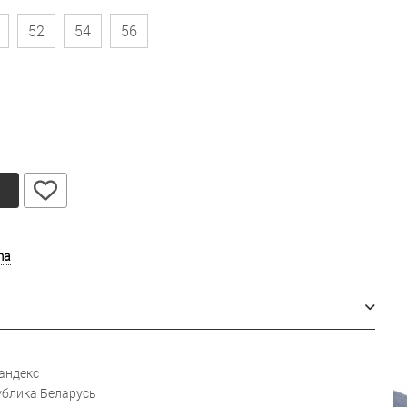
52
54
56
у
ma
андекс
блика Беларусь