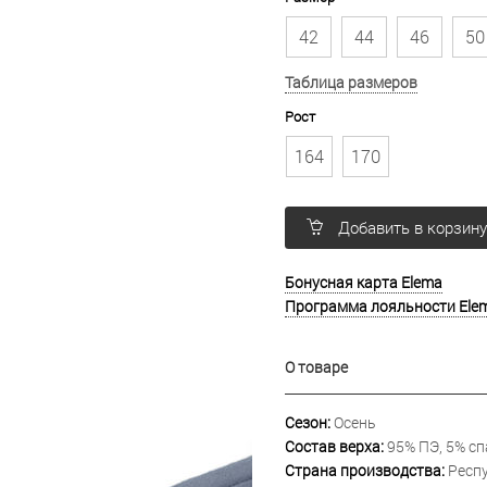
42
44
46
50
Таблица размеров
Рост
164
170
Добавить в корзин
Бонусная карта Elema
Программа лояльности Ele
О товаре
Сезон:
Осень
Состав верха:
95% ПЭ, 5% сп
Страна производства:
Респу