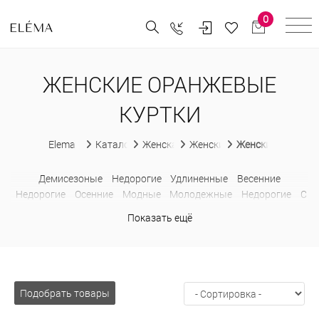
0
ЖЕНСКИЕ ОРАНЖЕВЫЕ
КУРТКИ
Elema
Каталог
Женская одежда
Женские куртки
Женские оранжев
Демисезоные
Недорогие
Удлиненные
Весенние
Недорогие
Осенние
Модные
Молодежные
Недорогие
С
капюшоном
Удлиненные
Зимние
Большого размера
Показать ещё
Короткие
С капюшоном
С мехом
Удлиненные
Короткие
Удлиненные
Тёплые
Утепленные
С поясом
С
капюшоном
С мехом
Модные
Молодежные
Парки
Больших размеров
Недорогие
Осенние
Недорогие
Стеганые
Подобрать товары