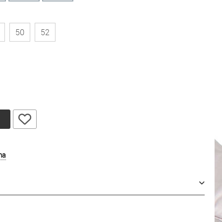
50
52
у
ma