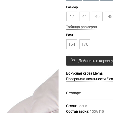
Размер
42
44
46
48
Таблица размеров
Рост
164
170
Добавить в корзин
Бонусная карта Elema
Программа лояльности Ele
О товаре
Сезон:
Весна
Состав верха:
100% ПЭ