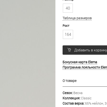
40
Таблица размеров
Рост
164
Добавить в корзин
Бонусная карта Elema
Программа лояльности Ele
О товаре
Сезон:
Весна
Коллекция:
Classic
Состав верха:
65% нейлон, 