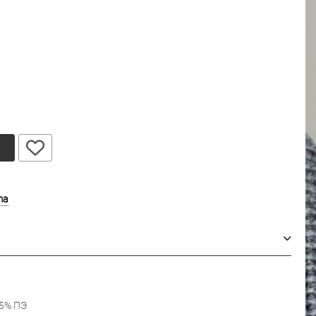
у
ma
35% ПЭ