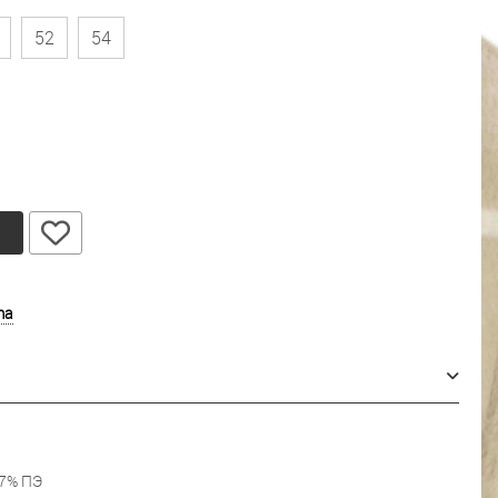
52
54
у
ma
37% ПЭ