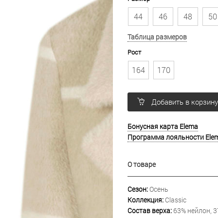
44
46
48
50
Таблица размеров
Рост
164
170
Добавить в корзин
Бонусная карта Elema
Программа лояльности Ele
О товаре
Сезон:
Осень
Коллекция:
Classic
Состав верха:
63% нейлон, 