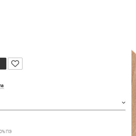
у
ma
40% ПЭ