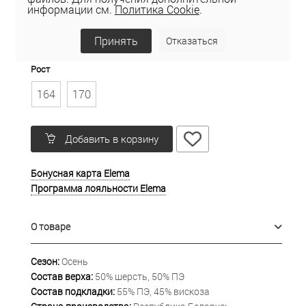
информации см.
Политика Cookie
.
48
50
52
Принять
Отказаться
Таблица размеров
Рост
164
170
Добавить в корзину
Бонусная карта Elema
Программа лояльности Elema
О товаре
Сезон:
Осень
Состав верха:
50% шерсть, 50% ПЭ
Состав подкладки:
55% ПЭ, 45% вискоза