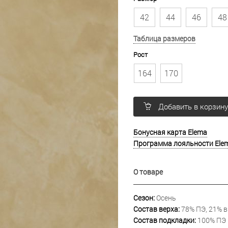
42
44
46
48
Таблица размеров
Рост
164
170
Добавить в корзин
Бонусная карта Elema
Программа лояльности Ele
О товаре
Сезон:
Осень
Состав верха:
78% ПЭ, 21% в
Состав подкладки:
100% ПЭ