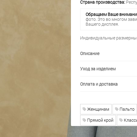
Страна производства:
Респу
Обращаем Ваше внимани
фото. Это во многом зав
Вашего дисплея.
Индивидуальные размерные
Описание
Уход за изделием
Оплата и доставка
Женщинам
Пальто
Прямой крой
Класси