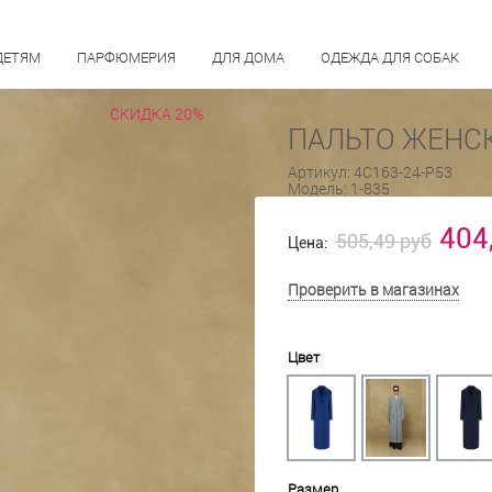
ДЕТЯМ
ПАРФЮМЕРИЯ
ДЛЯ ДОМА
ОДЕЖДА ДЛЯ СОБАК
СКИДКА 20%
ПАЛЬТО ЖЕНСК
Артикул:
4С163-24-Р53
Модель:
1-835
404
505,49 руб
Цена:
Проверить в магазинах
Цвет
Размер