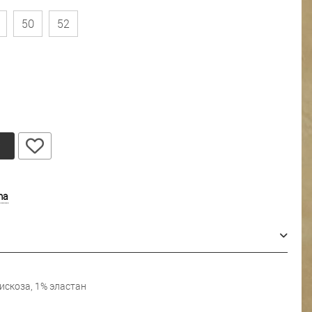
50
52
у
ma
искоза, 1% эластан