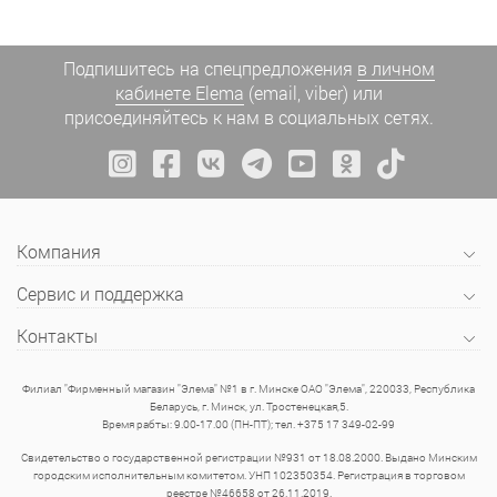
Подпишитесь на спецпредложения
в личном
кабинете Elema
(email, viber) или
присоединяйтесь к нам в социальных сетях.
Компания
Сервис и поддержка
Контакты
Филиал "Фирменный магазин "Элема" №1 в г. Минске ОАО "Элема", 220033, Республика
Беларусь, г. Минск, ул. Тростенецкая,5.
Время рабты: 9.00-17.00 (ПН-ПТ); тел. +375 17 349-02-99
Свидетельство о государственной регистрации №931 от 18.08.2000. Выдано Минским
городским исполнительным комитетом. УНП 102350354. Регистрация в торговом
реестре №46658 от 26.11.2019.