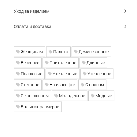
Уход за изделием
Оплата и доставка
Женщинам
Пальто
Демисезонные
Весеннее
Приталенное
Длинные
Плащевые
Утепленные
Утепленное
Стеганое
На изософте
С поясом
С капюшоном
Молодежное
Модные
Больших размеров