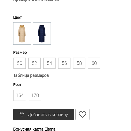
Цвет
Размер
50
52
54
56
58
60
Таблица размеров
Рост
164
170
Добавить в корзину
Бонусная карта Elema