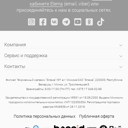
кабинете Elema
(email, viber) или
присоединяйтесь к нам в социальных сетях.
Компания
Сервис и поддержка
Контакты
Филиал "Фирменный магазин "Элема" №1 в г. Минске ОАО "Элема", 220033, Республика
Беларусь, г. Минск, ул. Тростенецкая,5.
Время рабты: 9.00-17.00 (ПН-ПТ); тел. +375 17 349-02-99
Свидетельство о государственной регистрации №931 от 18.08.2000. Выдано Минским
городским исполнительным комитетом. УНП 102350354. Регистрация в торговом
реестре №46658 от 26.11.2019.
Политика персональных данных
Публичная оферта