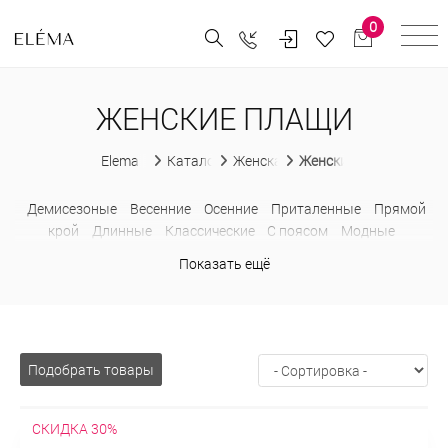
0
ЖЕНСКИЕ ПЛАЩИ
Elema
Каталог
Женская одежда
Женские плащи
Демисезоные
Весенние
Осенние
Приталенные
Прямой
крой
Длинные
Классические
С поясом
Модные
Больших размеров
Недорогие
Показать ещё
Подобрать товары
СКИДКА 30%