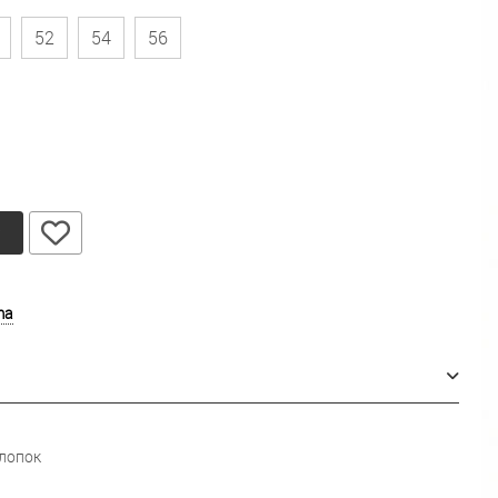
52
54
56
у
ma
лопок