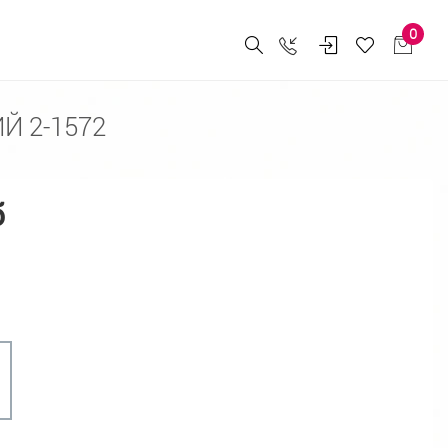
0
 2-1572
б