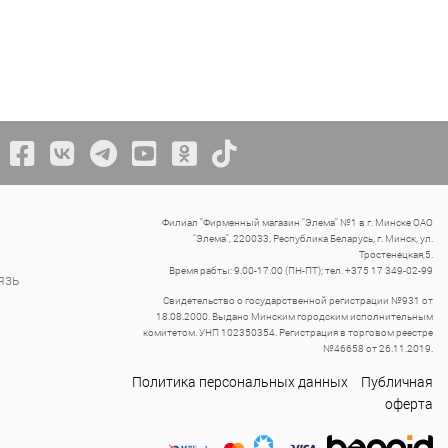
Филиал "Фирменный магазин "Элема" №1 в г. Минске ОАО
"Элема", 220033, Республика Беларусь, г. Минск, ул.
Тростенецкая,5.
Время рабты: 9.00-17.00 (ПН-ПТ); тел. +375 17 349-02-99
язь
Свидетельство о государственной регистрации №931 от
18.08.2000. Выдано Минским городским исполнительным
комитетом. УНП 102350354. Регистрация в торговом реестре
№46658 от 26.11.2019.
Политика персональных данных
Публичная
оферта