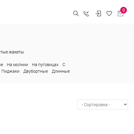
0
лтые жакеты
ые
На молнии
На пуговицах
С
Пиджаки
Двубортные
Длинные