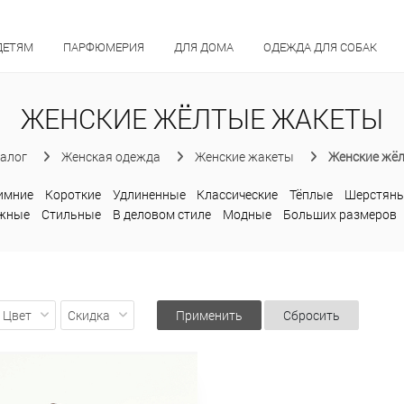
ДЕТЯМ
ПАРФЮМЕРИЯ
ДЛЯ ДОМА
ОДЕЖДА ДЛЯ СОБАК
ЖЕНСКИЕ ЖЁЛТЫЕ ЖАКЕТЫ
алог
Женская одежда
Женские жакеты
Женские жё
имние
Короткие
Удлиненные
Классические
Тёплые
Шерстян
ажные
Стильные
В деловом стиле
Модные
Больших размеров
Цвет
Скидка
Применить
Сбросить