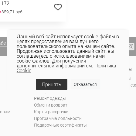
1172
б
359,71 руб
Данный веб-сайт использует cookie-файлы в
целях предоставления вам лучшего
абинете Elema
(email, viber) или
пользовательского опыта на нашем сайте.
Продолжая использовать данный сайт, вы
соглашаетесь с использованием нами
cookie-файлов. Для получения
дополнительной информации см.
Политика
Сервис и поддержка
Контакты
Cookie
.
Оплата
Магазины
Принять
Отказаться
Доставка
Обратная св
Как купить
Ремонт одежды
Обмен и возврат
торам
Карты рассрочки
Программа лояльности
Подарочные сертификаты