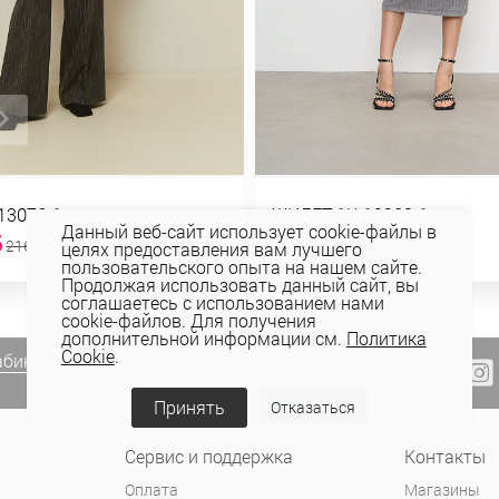
13076-1
ЖИЛЕТ 1К-12303-1
Данный веб-сайт использует cookie-файлы в
б
54,40 руб
216,88 руб
108,81 руб
целях предоставления вам лучшего
пользовательского опыта на нашем сайте.
Продолжая использовать данный сайт, вы
соглашаетесь с использованием нами
cookie-файлов. Для получения
дополнительной информации см.
Политика
Cookie
.
абинете Elema
(email, viber) или
Принять
Отказаться
Сервис и поддержка
Контакты
Оплата
Магазины