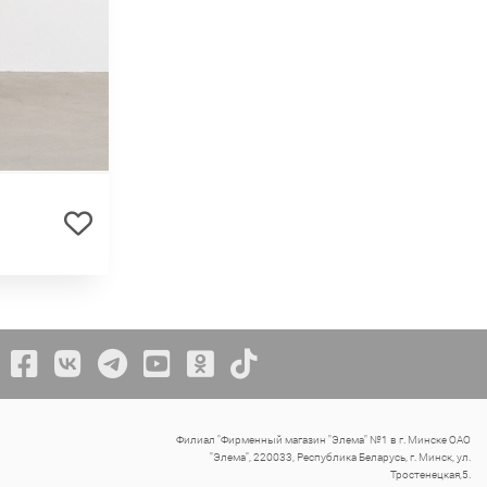
Филиал "Фирменный магазин "Элема" №1 в г. Минске ОАО
"Элема", 220033, Республика Беларусь, г. Минск, ул.
Тростенецкая,5.