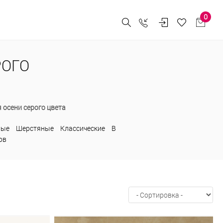
0
РОГО
 осени серого цвета
ные
Шерстяные
Классические
В
ов