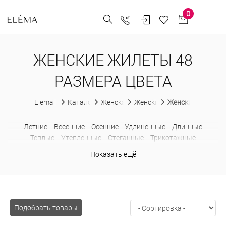
0
ЖЕНСКИЕ ЖИЛЕТЫ 48
РАЗМЕРА ЦВЕТА
Elema
Каталог
Женская одежда
Женские жилеты
Женские жилеты 
Летние
Весенние
Осенние
Удлиненные
Длинные
Теплые
Утепленные
Стеганные
Трикотажные
Шерстяные
Классические
В деловом стиле
Ажурные
Показать ещё
Модные
На пуговицах
Больших размеров
Подобрать товары