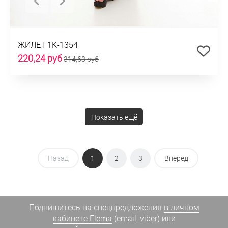
ЖИЛЕТ 1К-1354
220,24 руб
314,63 руб
Показать ещё
Назад
1
2
3
Вперед
Подпишитесь на спецпредложения
в личном
кабинете Elema
(email, viber) или