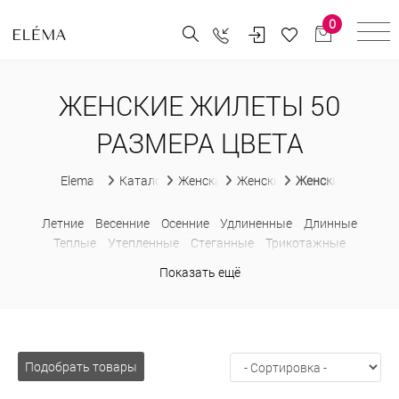
0
ЖЕНСКИЕ ЖИЛЕТЫ 50
РАЗМЕРА ЦВЕТА
Elema
Каталог
Женская одежда
Женские жилеты
Женские жилеты 
Летние
Весенние
Осенние
Удлиненные
Длинные
Теплые
Утепленные
Стеганные
Трикотажные
Шерстяные
Классические
В деловом стиле
Ажурные
Показать ещё
Модные
На пуговицах
Больших размеров
Подобрать товары