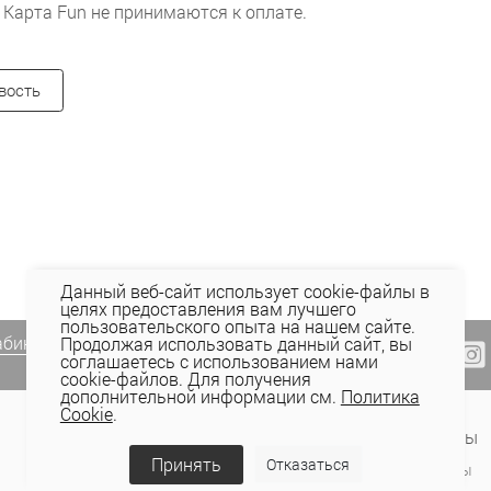
 Карта Fun не принимаются к оплате.
вость
Данный веб-сайт использует cookie-файлы в
целях предоставления вам лучшего
пользовательского опыта на нашем сайте.
абинете Elema
(email, viber) или
Продолжая использовать данный сайт, вы
соглашаетесь с использованием нами
cookie-файлов. Для получения
дополнительной информации см.
Политика
Cookie
.
Сервис и поддержка
Контакты
Принять
Отказаться
Оплата
Магазины