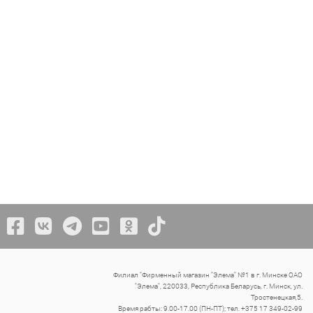
Филиал "Фирменный магазин "Элема" №1 в г. Минске ОАО
"Элема", 220033, Республика Беларусь, г. Минск, ул.
Тростенецкая,5.
Время рабты: 9.00-17.00 (ПН-ПТ); тел. +375 17 349-02-99