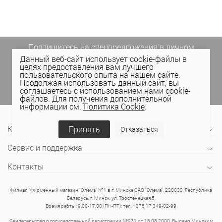
Подпишитесь на спецпредложения
в личном
кабинете Elema
(email, viber) или
Данный веб-сайт использует cookie-файлы в
целях предоставления вам лучшего
присоединяйтесь к нам в социальных сетях.
пользовательского опыта на нашем сайте.
Продолжая использовать данный сайт, вы
соглашаетесь с использованием нами cookie-
файлов. Для получения дополнительной
информации см.
Политика Cookie
.
Компания
Принять
Отказаться
Сервис и поддержка
Контакты
Филиал "Фирменный магазин "Элема" №1 в г. Минске ОАО "Элема", 220033, Республика
Беларусь, г. Минск, ул. Тростенецкая,5.
Время рабты: 9.00-17.00 (ПН-ПТ); тел. +375 17 349-02-99
Свидетельство о государственной регистрации №931 от 18.08.2000. Выдано Минским