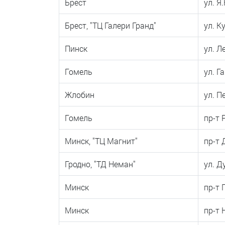
Брест
ул. Я
Брест, "ТЦ Галери Гранд"
ул. 
Пинск
ул. Л
Гомель
ул. Г
Жлобин
ул. П
Гомель
пр-т 
Минск, "ТЦ Магнит"
пр-т 
Гродно, "ТД Неман"
ул. Ду
Минск
пр-т 
Минск
пр-т 