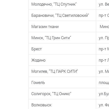
Молодечно, "ТЦ Спутник"
ул. В
Барановичи, "ТЦ Светиловский"
пр-т 
Магазин ткани
Минск
Минск, "ТЦ Грин Сити"
ул. П
Брест
пр-т
Жодино
пр-т 
Могилев, "ТЦ ПАРК СИТИ"
ул. М
ГомелЬ
площ
Солигорск, "ТЦ Оникс"
ул.Бу
Волковыск
ул. Ф