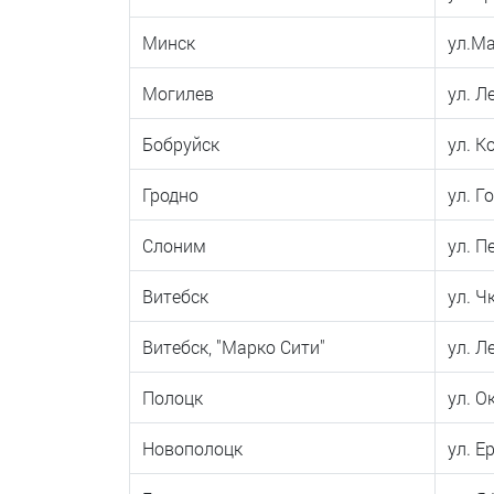
Минск
ул.Ма
Могилев
ул. Л
Бобруйск
ул. К
Гродно
ул. Г
Слоним
ул. П
Витебск
ул. Ч
Витебск, "Марко Сити"
ул. Л
Полоцк
ул. О
Новополоцк
ул. Е