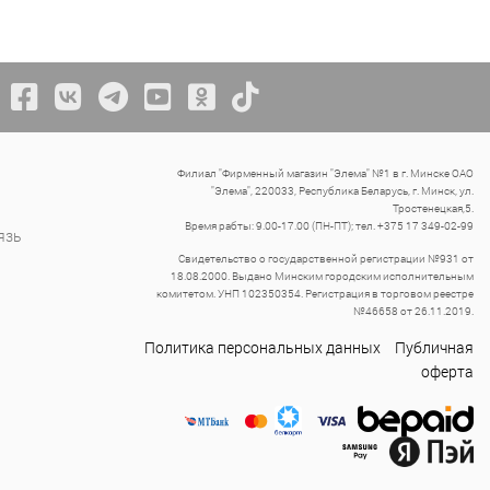
Филиал "Фирменный магазин "Элема" №1 в г. Минске ОАО
"Элема", 220033, Республика Беларусь, г. Минск, ул.
Тростенецкая,5.
Время рабты: 9.00-17.00 (ПН-ПТ); тел. +375 17 349-02-99
язь
Свидетельство о государственной регистрации №931 от
18.08.2000. Выдано Минским городским исполнительным
комитетом. УНП 102350354. Регистрация в торговом реестре
№46658 от 26.11.2019.
Политика персональных данных
Публичная
оферта