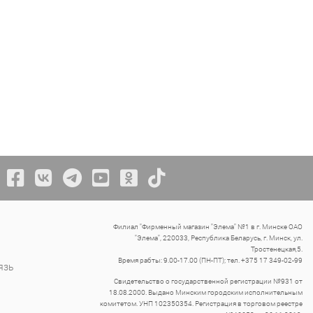
Филиал "Фирменный магазин "Элема" №1 в г. Минске ОАО
"Элема", 220033, Республика Беларусь, г. Минск, ул.
Тростенецкая,5.
Время рабты: 9.00-17.00 (ПН-ПТ); тел. +375 17 349-02-99
язь
Свидетельство о государственной регистрации №931 от
18.08.2000. Выдано Минским городским исполнительным
комитетом. УНП 102350354. Регистрация в торговом реестре