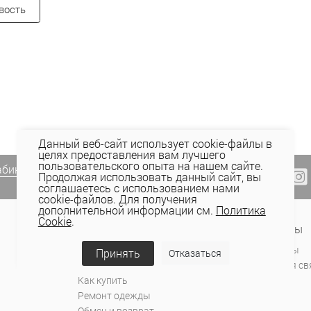
вость
Данный веб-сайт использует cookie-файлы в
целях предоставления вам лучшего
пользовательского опыта на нашем сайте.
абинете Elema
(email, viber) или
Продолжая использовать данный сайт, вы
соглашаетесь с использованием нами
cookie-файлов. Для получения
дополнительной информации см.
Политика
Cookie
.
Сервис и поддержка
Контакты
Оплата
Магазины
Принять
Отказаться
Доставка
Обратная св
Как купить
Ремонт одежды
Обмен и возврат