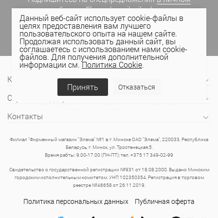
кабинете Elema
(email, viber) или
Данный веб-сайт использует cookie-файлы в
присоединяйтесь к нам в социальных сетях.
целях предоставления вам лучшего
пользовательского опыта на нашем сайте.
Продолжая использовать данный сайт, вы
соглашаетесь с использованием нами cookie-
файлов. Для получения дополнительной
информации см.
Политика Cookie
.
Компания
Принять
Отказаться
Сервис и поддержка
Контакты
Филиал "Фирменный магазин "Элема" №1 в г. Минске ОАО "Элема", 220033, Республика
Беларусь, г. Минск, ул. Тростенецкая,5.
Время рабты: 9.00-17.00 (ПН-ПТ); тел. +375 17 349-02-99
Свидетельство о государственной регистрации №931 от 18.08.2000. Выдано Минским
городским исполнительным комитетом. УНП 102350354. Регистрация в торговом
реестре №46658 от 26.11.2019.
Политика персональных данных
Публичная оферта