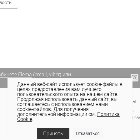
вость
абинете Elema
(email, viber) или
Данный веб-сайт использует cookie-файлы в
целях предоставления вам лучшего
пользовательского опыта на нашем сайте.
Продолжая использовать данный сайт, вы
Сервис и поддержка
Контакты
соглашаетесь с использованием нами
cookie-файлов. Для получения
Оплата
Магазины
дополнительной информации см.
Политика
Доставка
Обратная св
Cookie
.
Как купить
Ремонт одежды
Принять
Отказаться
Обмен и возврат