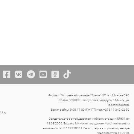
Филиал "Фирменный магазин "Элема" №1 в г. Минске ОАО
"Элема", 220033, Республика Беларусь, г. Минск, ул.
Тростенецкая,5.
Время рабты: 9.00-17.00 (ПН-ПТ); тел. +375 17 349-02-99
язь
Свидетельство о государственной регистрации №931 от
18.08.2000. Выдано Минским городским исполнительным
комитетом. УНП 102350354. Регистрация в торговом реестре
№46658 от 26.11.2019.