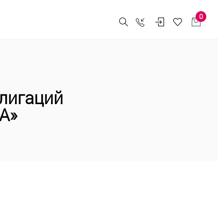
0
лигаций
А»