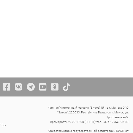
Филиал "Фирменный магазин "Элема" №1 в г. Минске ОАО
"Элема", 220033, Республика Беларусь, г. Минск, ул.
Тростенецкая,5.
Время рабты: 9.00-17.00 (ПН-ПТ); тел. +375 17 349-02-99
язь
Свидетельство о государственной регистрации №931 от