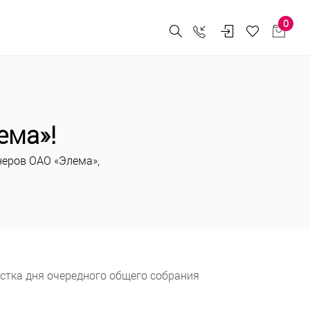
0
ема»!
неров ОАО «Элема»,
стка дня очередного общего собрания