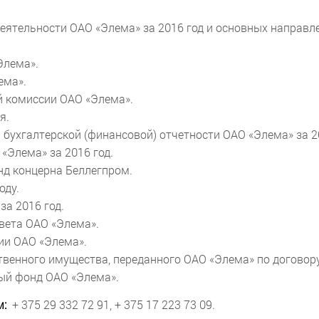
еятельности ОАО «Элема» за 2016 год и основных направл
Элема».
ема».
нной комиссии ОАО «Элема».
я.
 бухгалтерской (финансовой) отчетности ОАО «Элема» за 2
«Элема» за 2016 год.
нд концерна Беллегпром.
оду.
за 2016 год.
вета ОАО «Элема».
ии ОАО «Элема».
ственного имущества, переданного ОАО «Элема» по догово
ный фонд ОАО «Элема».
м:
+ 375 29 332 72 91, + 375 17 223 73 09.