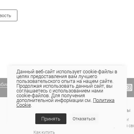
вость
Данный веб-сайт использует cookie-файлы в
целях предоставления вам лучшего
пользовательского опыта на нашем сайте.
абинете Elema
(email, viber) или
Продолжая использовать данный сайт, вы
соглашаетесь с использованием нами
cookie-файлов. Для получения
дополнительной информации см.
Политика
Cookie
.
Сервис и поддержка
Контакты
Принять
Отказаться
Оплата
Магазины
Доставка
Обратная св
Как купить