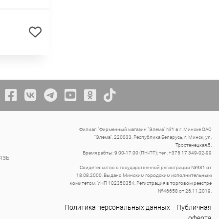
Филиал "Фирменный магазин "Элема" №1 в г. Минске ОАО
"Элема", 220033, Республика Беларусь, г. Минск, ул.
Тростенецкая,5.
Время рабты: 9.00-17.00 (ПН-ПТ); тел. +375 17 349-02-99
язь
Свидетельство о государственной регистрации №931 от
18.08.2000. Выдано Минским городским исполнительным
комитетом. УНП 102350354. Регистрация в торговом реестре
№46658 от 26.11.2019.
Политика персональных данных
Публичная
оферта