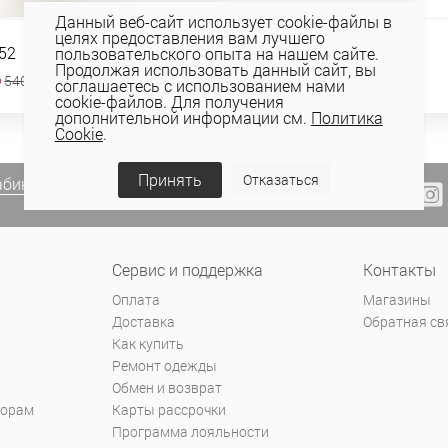
Данный веб-сайт использует cookie-файлы в
целях предоставления вам лучшего
52
БЛУЗКА 2К-116-1
пользовательского опыта на нашем сайте.
Продолжая использовать данный сайт, вы
б
89,33 руб
540,80 руб
148,89 руб
соглашаетесь с использованием нами
cookie-файлов. Для получения
дополнительной информации см.
Политика
Cookie
.
Принять
Отказаться
абинете Elema
(email, viber) или
Сервис и поддержка
Контакты
Оплата
Магазины
Доставка
Обратная св
Как купить
Ремонт одежды
Обмен и возврат
торам
Карты рассрочки
Программа лояльности