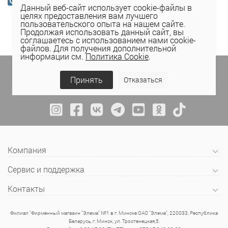
Данный веб-сайт использует cookie-файлы в
целях предоставления вам лучшего
пользовательского опыта на нашем сайте.
Продолжая использовать данный сайт, вы
соглашаетесь с использованием нами cookie-
файлов. Для получения дополнительной
информации см.
Политика Cookie
.
Подпишитесь на спецпредложения
в личном
кабинете Elema
(email, viber) или
Принять
Отказаться
присоединяйтесь к нам в социальных сетях.
Компания
Сервис и поддержка
Контакты
Филиал "Фирменный магазин "Элема" №1 в г. Минске ОАО "Элема", 220033, Республика
Беларусь, г. Минск, ул. Тростенецкая,5.