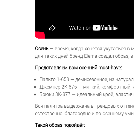
Осень
— время, когда хочется укутаться в 
для таких дней бренд Elema создал образ, 
Представляем вам осенний must-have:
Пальто 1-658 — демисезонное, из натурал
Джемпер 2К-875 — мягкий, комфортный, и
Брюки 3К-877 — идеальный крой, эластичн
Вся палитра выдержана в трендовых оттенк
естественно, благородно и по-осеннему ум
Такой образ подойдёт: