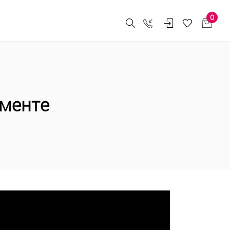
0
ементе