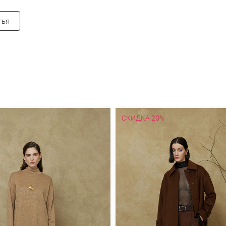
тья
СКИДКА 20%