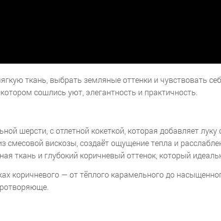
мягкую ткань, выбрать земляные оттенки и чувствовать себ
в котором сошлись уют, элегантность и практичность.
ьной шерсти, с отлетной кокеткой, которая добавляет луку 
з смесовой вискозы, создаёт ощущение тепла и расслабле
ая ткань и глубокий коричневый оттенок, который идеальн
ах коричневого — от тёплого карамельного до насыщенног
иротворяюще.