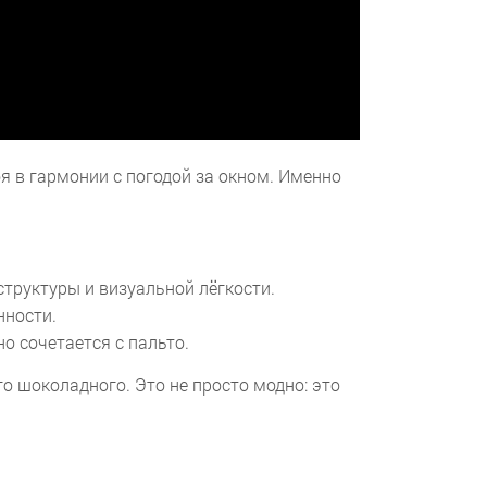
я в гармонии с погодой за окном. Именно
структуры и визуальной лёгкости.
нности.
о сочетается с пальто.
о шоколадного. Это не просто модно: это